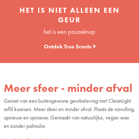
HET IS NIET ALLEEN EEN
GEUR
het is een pauzeknop
Ontdek True Scents
Meer sfeer - minder afval
Geniet van een buitengewone geurbeleving met CleanLight
refill kaarsen. Meer sfeer en minder afval. Plaats de navulling,
opnieuw en opnieuw. Gemaakt van natuurlijke, vegan wax
en zonder palmolie.