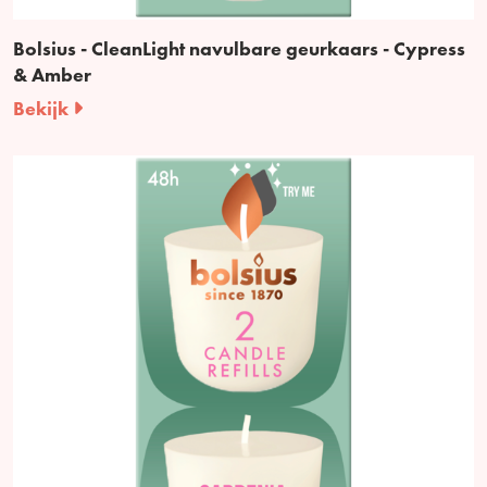
Bolsius - CleanLight navulbare geurkaars - Cypress
& Amber
Bekijk