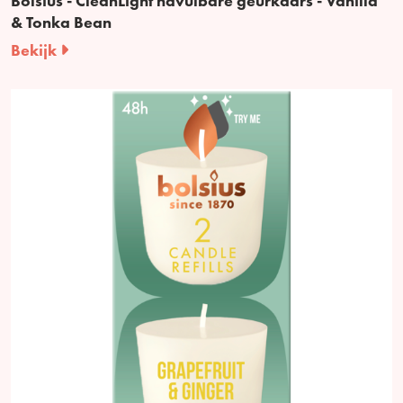
Bolsius - CleanLight navulbare geurkaars - Vanilla
& Tonka Bean
Bekijk