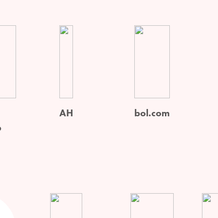
AH
bol.com
p