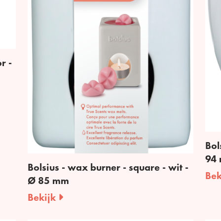
r -
Bol
94
Bolsius - wax burner - square - wit -
Bek
Ø 85 mm
Bekijk