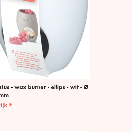
sius - wax burner - ellips - wit - Ø
 mm
ijk