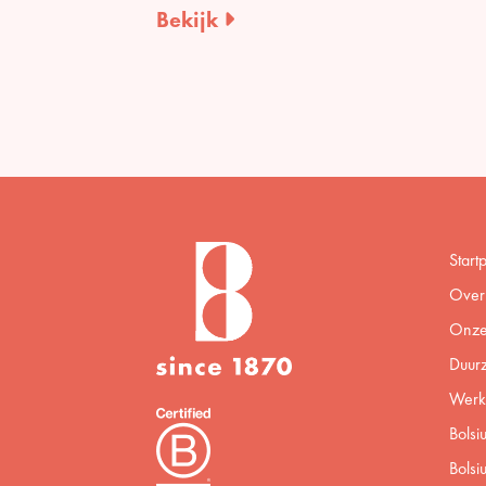
Bekijk
Start
Over 
Onze
Duur
Werke
Bolsi
Bolsi