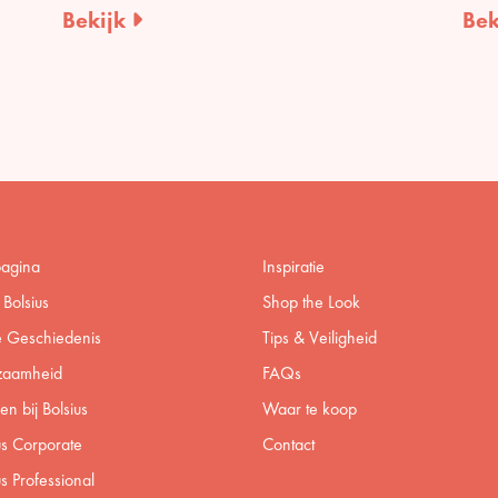
Bekijk
Bek
pagina
Inspiratie
Bolsius
Shop the Look
 Geschiedenis
Tips & Veiligheid
zaamheid
FAQs
n bij Bolsius
Waar te koop
us Corporate
Contact
us Professional