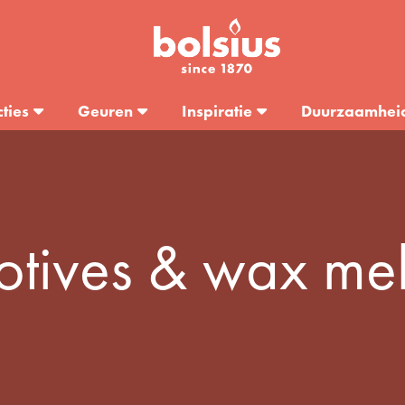
cties
Geuren
Inspiratie
Duurzaamhei
otives & wax mel