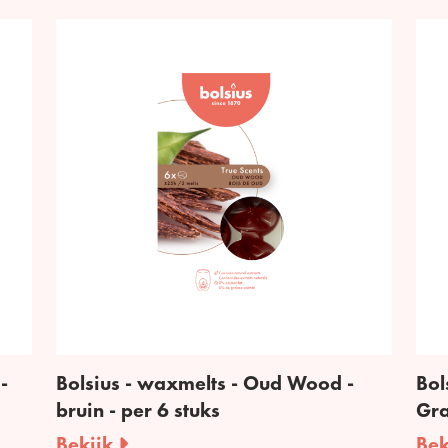
-
Bolsius - waxmelts - Oud Wood -
Bol
bruin - per 6 stuks
Gra
Bekijk
Bek