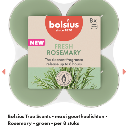
s - maxi geurtheelichten -
Bolsius True Scents 
- per 8 stuks
60ml