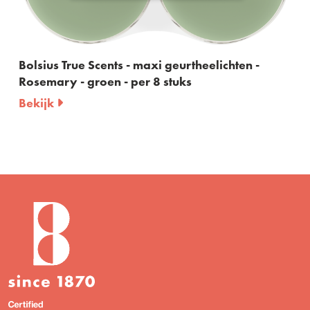
hten -
Bolsius True Scents – geurstokjes – Ros
60ml
Bekijk