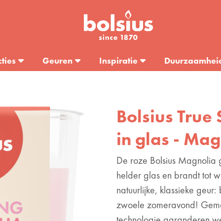
cties
Geuren
Inspiratie
Duurzaamhei
Bolsius True 
in glas - Mag
De roze Bolsius Magnolia ge
helder glas en brandt tot 
natuurlijke, klassieke geur
zwoele zomeravond! Gema
technologie garanderen we