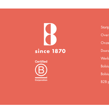
Start
Over 
Onze
Duur
Werke
Bolsi
Bolsi
B2B p