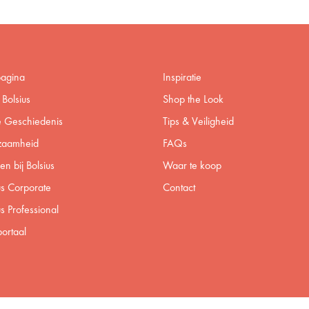
pagina
Inspiratie
Bolsius
Shop the Look
 Geschiedenis
Tips & Veiligheid
zaamheid
FAQs
n bij Bolsius
Waar te koop
us Corporate
Contact
us Professional
ortaal