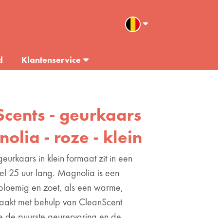
d
Klantenservice
Scents - geurkaars
nolia - roze - klein
urkaars in klein formaat zit in een
wel 25 uur lang. Magnolia is een
: bloemig en zoet, als een warme,
akt met behulp van CleanScent
 de puurste geurervaring en de