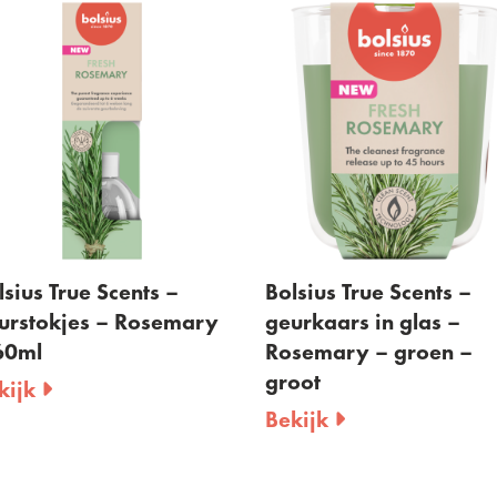
lsius True Scents –
Bolsius True Scents –
urstokjes – Rosemary
geurkaars in glas –
60ml
Rosemary – groen –
groot
kijk
Bekijk