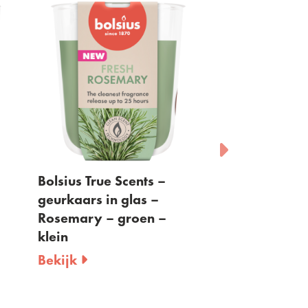
Bolsius True Scents –
Bolsius True S
geurkaars in glas –
geurtheelichte
Rosemary – groen –
ivoor - per 18 
klein
doorzichtige 
Bekijk
Bekijk