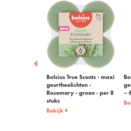
 Scents -
Bolsius True Scents - maxi
Bo
hten -
geurtheelichten -
ge
 groen - per
Rosemary - groen - per 8
– 
stuks
Be
Bekijk