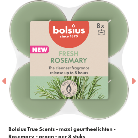
ue Scents - maxi geurtheelichten -
Bolsius True 
 groen - per 8 stuks
60ml