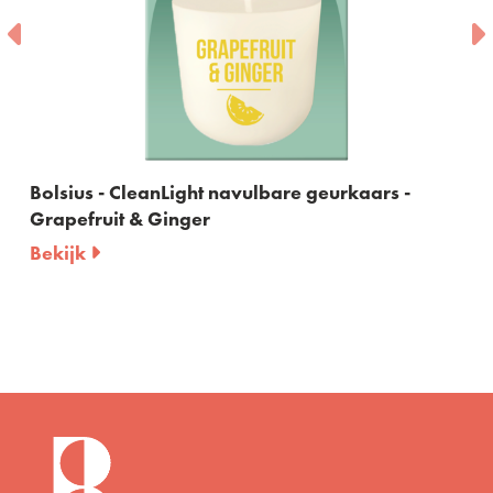
ght navulbare geurkaars -
Bolsius - CleanLight
ger
Vanilla & Tonka Bea
Bekijk