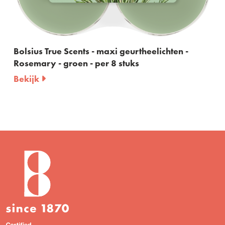
sius True Scents - maxi geurtheelichten -
Bolsiu
emary - groen - per 8 stuks
60ml
ijk
Bekijk