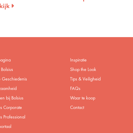
kijk
pagina
Inspiratie
Bolsius
Shop the Look
 Geschiedenis
Tips & Veiligheid
zaamheid
FAQs
n bij Bolsius
Waar te koop
us Corporate
Contact
us Professional
ortaal