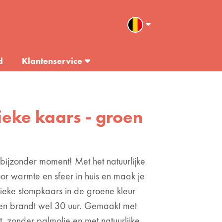
d
Klantenservice
tieke kaars - groen
ijzonder moment! Met het natuurlijke
oor warmte en sfeer in huis en maak je
stieke stompkaars in de groene kleur
en brandt wel 30 uur. Gemaakt met
, zonder palmolie en met natuurlijke