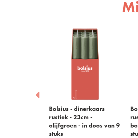
Mi
inerkaars
Bolsius - dinerkaars
Bo
cm - wit - in
rustiek - 23cm -
ru
stuks
olijfgroen - in doos van 9
bo
stuks
st