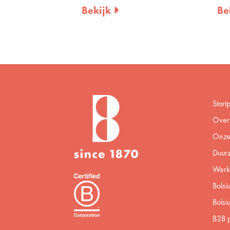
Bekijk
Be
Start
Over 
Onze
Duur
Werke
Bolsi
Bolsi
B2B p