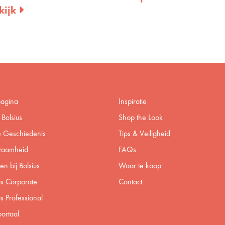
kijk
pagina
Inspiratie
Bolsius
Shop the Look
 Geschiedenis
Tips & Veiligheid
zaamheid
FAQs
n bij Bolsius
Waar te koop
us Corporate
Contact
us Professional
ortaal