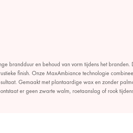
ange brandduur en behoud van vorm tijdens het branden. D
t rustieke finish. Onze MaxAmbiance technologie combine
esultaat. Gemaakt met plantaardige wax en zonder palmoli
Zo ontstaat er geen zwarte walm, roetaanslag of rook tijde