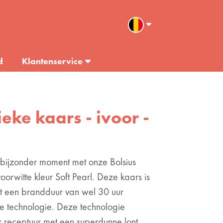
d
Klantenservice
ieke kaars - ivoor -
bijzonder moment met onze Bolsius
oorwitte kleur Soft Pearl. Deze kaars is
ot een brandduur van wel 30 uur
 technologie. Deze technologie
 receptuur met een superdunne lont