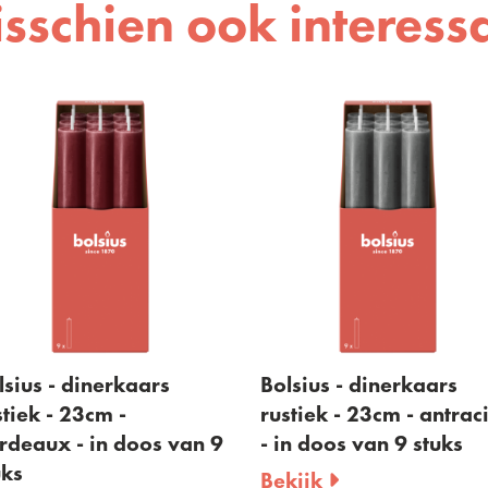
sschien ook interess
lsius - dinerkaars
Bolsius - dinerkaars
stiek - 23cm -
rustiek - 23cm - antrac
rdeaux - in doos van 9
- in doos van 9 stuks
uks
Bekijk