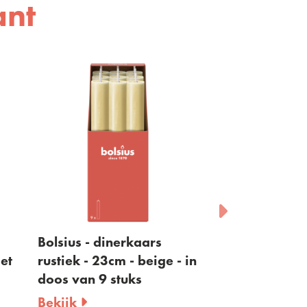
ant
Bolsius - dinerkaars
Bolsius - dine
iet
rustiek - 23cm - beige - in
rustiek - 23cm
doos van 9 stuks
- in doos van 
Bekijk
Bekijk