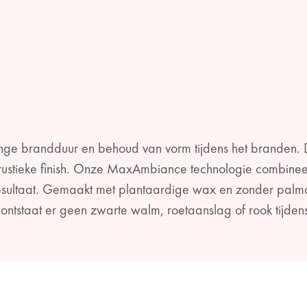
ange brandduur en behoud van vorm tijdens het branden. D
t rustieke finish. Onze MaxAmbiance technologie combine
esultaat. Gemaakt met plantaardige wax en zonder palmoli
Zo ontstaat er geen zwarte walm, roetaanslag of rook tijde