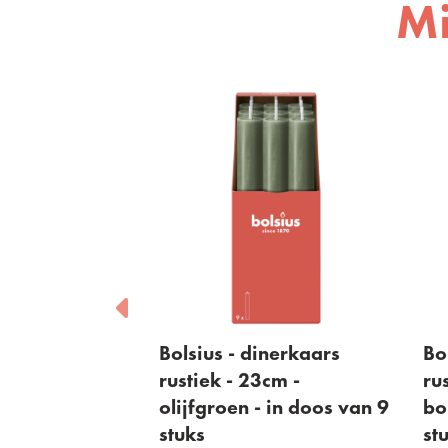
Mi
sius - dinerkaars
Bolsius - dinerkaars
tiek - 23cm -
rustiek - 23cm -
jfgroen - in doos van 9
bordeaux - in doos van
ks
stuks