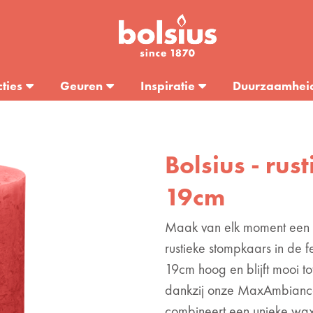
cties
Geuren
Inspiratie
Duurzaamhei
Bolsius - rust
19cm
Maak van elk moment een 
rustieke stompkaars in de f
19cm hoog en blijft mooi t
dankzij onze MaxAmbiance
combineert een unieke wax