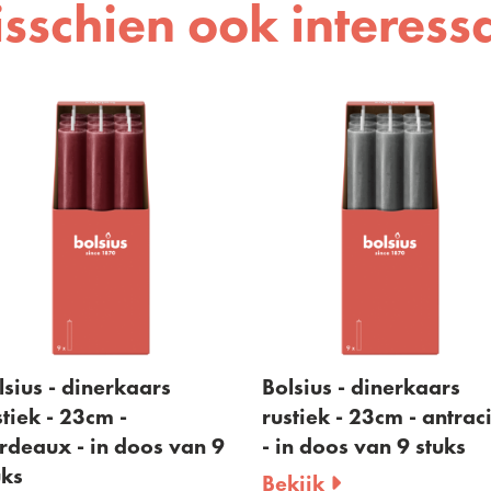
sschien ook interess
Bolsius - dinerkaars
Bolsius - diner
rustiek - 23cm - antraciet
rustiek - 23cm -
 9
- in doos van 9 stuks
doos van 9 stu
Bekijk
Bekijk