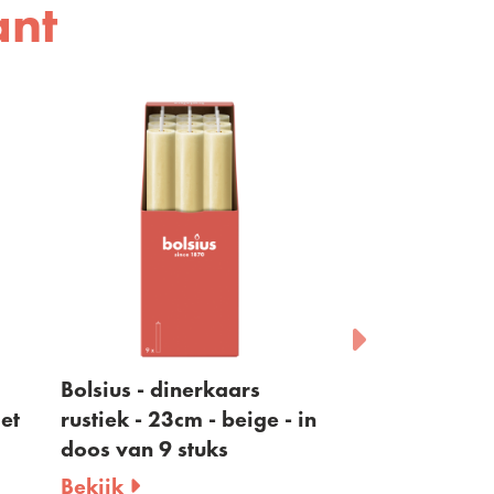
ant
kaars
Bolsius - dinerkaars
Bolsiu
 beige - in
rustiek - 23cm - lichtroze
geribb
ks
- in doos van 9 stuks
13cm
Bekijk
Bekij