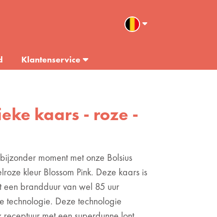
d
Klantenservice
ieke kaars - roze -
bijzonder moment met onze Bolsius
elroze kleur Blossom Pink. Deze kaars is
ot een brandduur van wel 85 uur
 technologie. Deze technologie
 receptuur met een superdunne lont