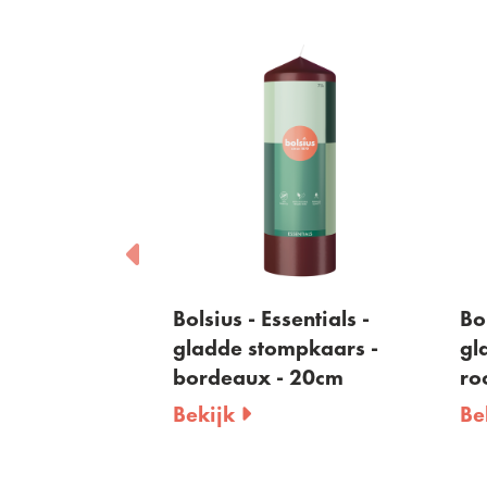
sentials -
Bolsius - Essentials -
Bol
mpkaars -
gladde stompkaars -
gl
- 20cm
bordeaux - 20cm
ro
Bekijk
Be