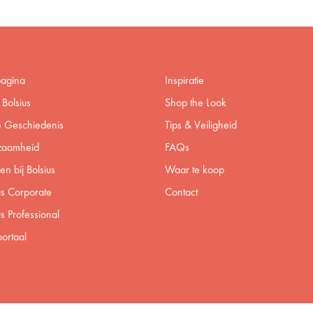
pagina
Inspiratie
Bolsius
Shop the Look
 Geschiedenis
Tips & Veiligheid
zaamheid
FAQs
n bij Bolsius
Waar te koop
us Corporate
Contact
us Professional
ortaal