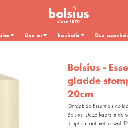
cties
Geuren
Inspiratie
Duurzaamhei
Bolsius - Ess
gladde stomp
20cm
Ontdek de Essentials colle
Bolsius! Deze kaars in de w
drupt en roet niet tot wel