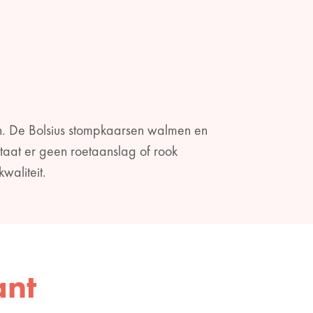
en. De Bolsius stompkaarsen walmen en
tstaat er geen roetaanslag of rook
waliteit.
ant