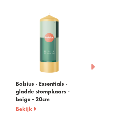
Bolsius - Essentials -
Bolsius - Essen
gladde stompkaars -
gladde stompk
beige - 20cm
- 20cm
Bekijk
Bekijk