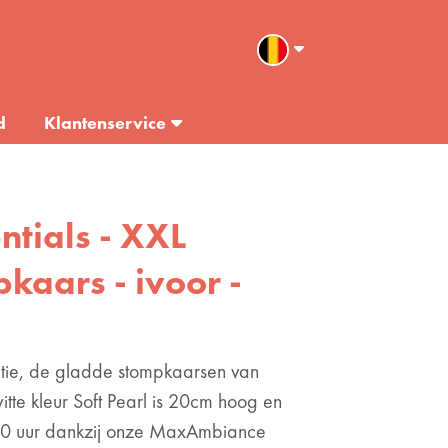
d
Klantenservice
entials - XXL
kaars - ivoor -
ctie, de gladde stompkaarsen van
itte kleur Soft Pearl is 20cm hoog en
 120 uur dankzij onze MaxAmbiance