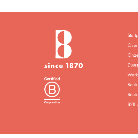
Start
Over 
Onze
Duur
Werke
Bolsi
Bolsi
B2B p