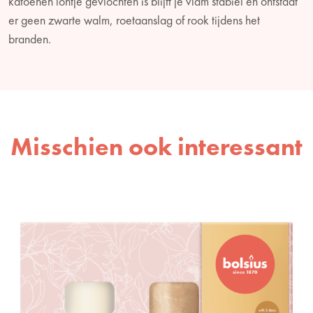
katoenen lontje gevlochten is blijft je vlam stabiel en ontstaat
er geen zwarte walm, roetaanslag of rook tijdens het
branden.
Misschien ook interessant