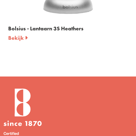
athers
Bolsius - Graflicht nr 3 met 
Bekijk