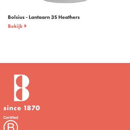
Bolsius - Lantaarn 3S Heathers
B
Bekijk