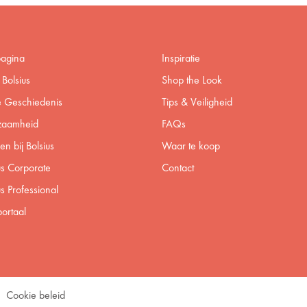
pagina
Inspiratie
Bolsius
Shop the Look
 Geschiedenis
Tips & Veiligheid
zaamheid
FAQs
n bij Bolsius
Waar te koop
us Corporate
Contact
us Professional
ortaal
Cookie beleid