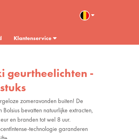
d
Klantenservice
i geurtheelichten -
 stuks
zorgeloze zomeravonden buiten! De
 Bolsius bevatten natuurlijke extracten,
geur en branden tot wel 8 uur.
centIntense-technologie garanderen
fte.