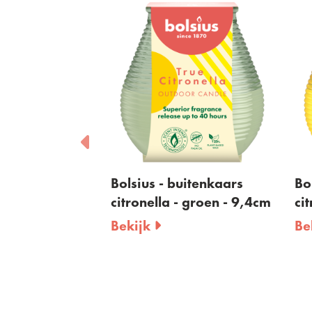
uitenkaars
Bolsius - buitenkaars
Bo
 koraal -
citronella - groen - 9,4cm
ci
Bekijk
Be