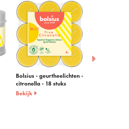
Bolsius - geurtheelichten -
Bolsius - buit
citronella - 18 stuks
citronella - ko
9,4cm
Bekijk
Bekijk