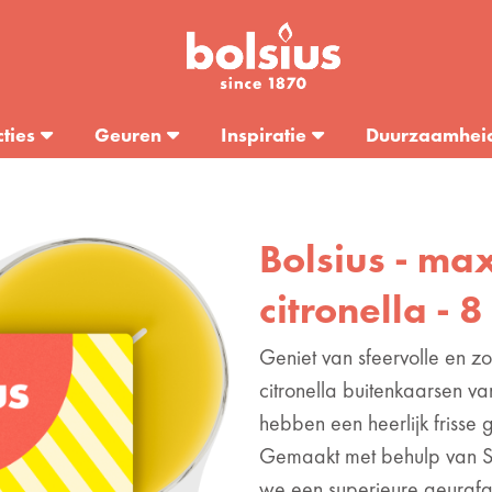
cties
Geuren
Inspiratie
Duurzaamhei
Bolsius - max
citronella - 8
Geniet van sfeervolle en 
citronella buitenkaarsen van
hebben een heerlijk frisse 
Gemaakt met behulp van S
we een superieure geurafgi