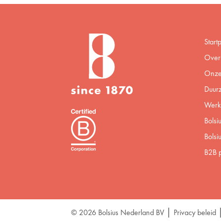
Start
Over 
Onze
Duur
Werke
Bolsi
Bolsi
B2B p
© 2026 Bolsius Nederland BV
Privacy beleid