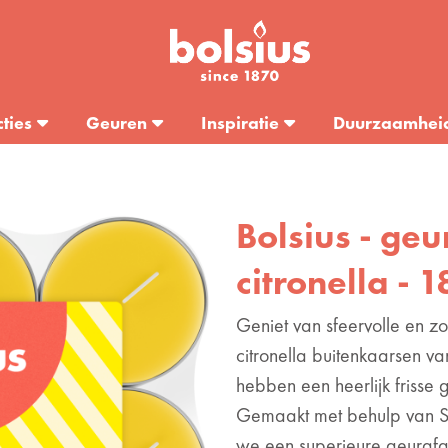
cties
Geuren
Inspiratie
Duurzaamhei
Bolsius - geu
citronella - 1
Geniet van sfeervolle en 
citronella buitenkaarsen van
hebben een heerlijk frisse 
Gemaakt met behulp van S
we een superieure geurafgi