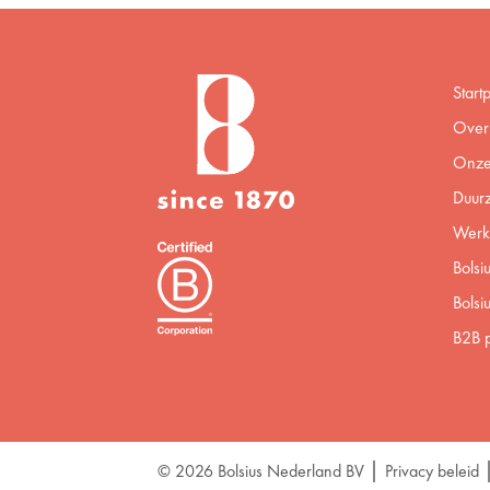
Start
Over 
Onze
Duur
Werke
Bolsi
Bolsi
B2B p
© 2026 Bolsius Nederland BV
Privacy beleid