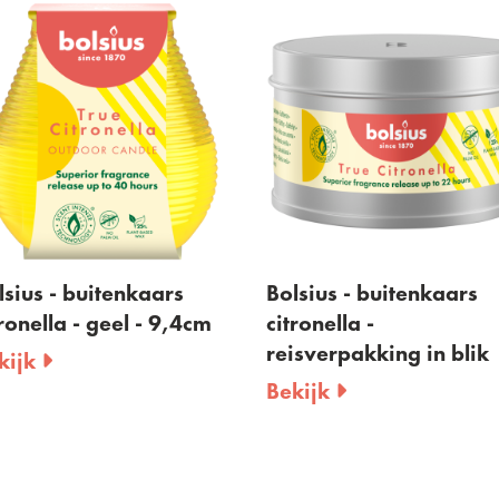
tenkaars
Bolsius - buitenkaars
Bols
eel - 9,4cm
citronella -
geur
reisverpakking in blik
citr
Bekijk
Bek