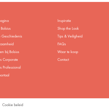
pagina
Inspiratie
Bolsius
Shop the Look
 Geschiedenis
Tips & Veiligheid
zaamheid
FAQs
n bij Bolsius
Waar te koop
us Corporate
Contact
us Professional
ortaal
Cookie beleid