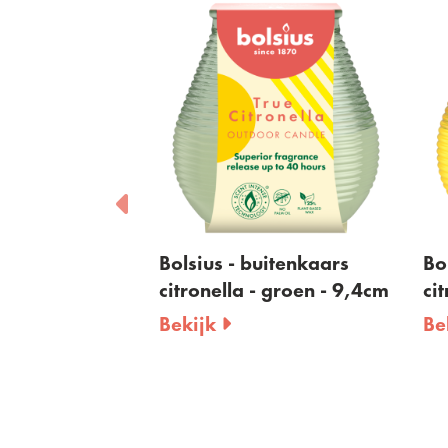
Bolsius - buitenkaars
Bolsius - bui
citronella - groen - 9,4cm
citronella - g
Bekijk
Bekijk