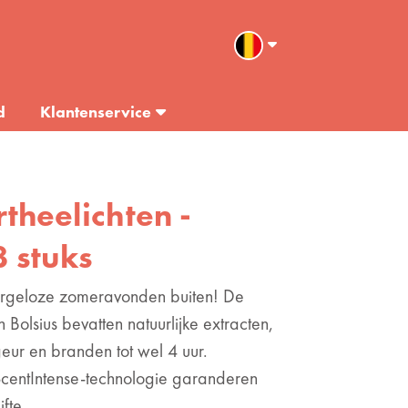
d
Klantenservice
rtheelichten -
8 stuks
zorgeloze zomeravonden buiten! De
 Bolsius bevatten natuurlijke extracten,
geur en branden tot wel 4 uur.
centIntense-technologie garanderen
fte.