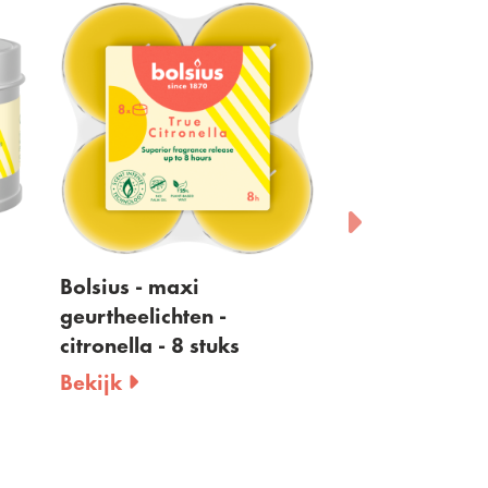
ius - maxi
Bolsius - buitenkaars
theelichten -
citronella - koraal -
onella - 8 stuks
9,4cm
ijk
Bekijk