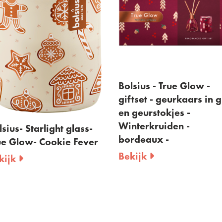
Bolsius - True Glow -
Bolsius -
giftset - geurkaars in glas
geurtheel
en geurstokjes -
Winterkru
Winterkruiden -
stuks
glass-
bordeaux -
 Fever
Bekijk
Bekijk