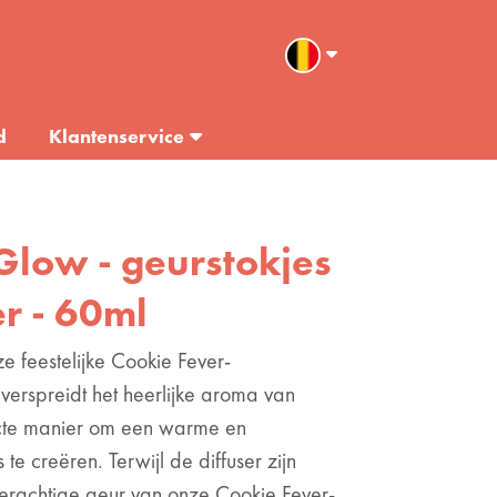
d
Klantenservice
 Glow - geurstokjes
er - 60ml
e feestelijke Cookie Fever-
 verspreidt het heerlijke aroma van
fecte manier om een warme en
 te creëren. Terwijl de diffuser zijn
oterachtige geur van onze Cookie Fever-