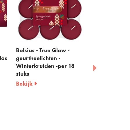
 True Glow -
Bolsius True Glow -
ichten -
geurtheelichten -Cookie
iden -per 18
Fever - per 18 stuks
Bekijk