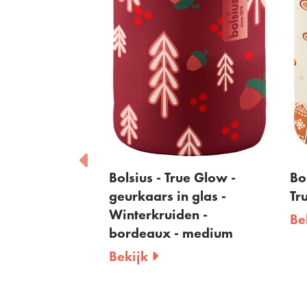
Bolsius - True Glow -
Bolsius- Starlight 
geurkaars in glas -
True Glow- Cookie
Winterkruiden -
Bekijk
bordeaux - medium
Bekijk