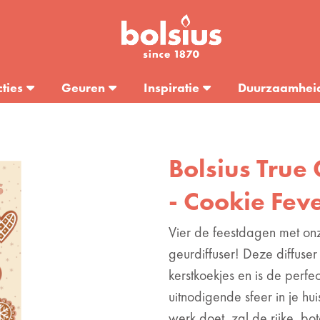
cties
Geuren
Inspiratie
Duurzaamhei
Bolsius True
- Cookie Fev
Vier de feestdagen met onz
geurdiffuser! Deze diffuser
kerstkoekjes en is de per
uitnodigende sfeer in je huis
werk doet, zal de rijke, b