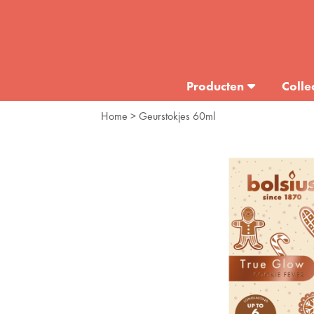
Producten
Colle
Home
> Geurstokjes 60ml