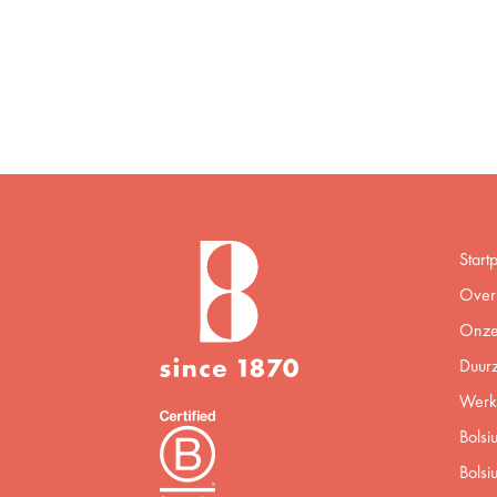
Start
Over 
Onze
Duur
Werke
Bolsi
Bolsi