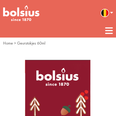
Home
> Geurstokjes 60ml